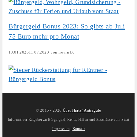
Bürgergeld Bonus 2023: So gibts ab Juli
75 Euro mehr pro Monat
18.01.2026
11.07.2023
von
Kevin B.
© 2015 -
2026
Über Hartz4Antrag.de
Informativer Ratgeber zu Bürgergeld, Rente, Hilfen und Zuschüsse vom Staat
Impressum
|
Kontakt