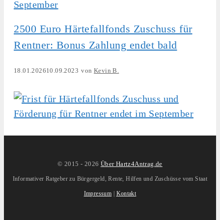
2500 Euro Härtefallfonds Zuschuss für
Rentner: Bonus Zahlung endet bald
18.01.2026
10.09.2023
von
Kevin B.
© 2015 -
2026
Über Hartz4Antrag.de
Informativer Ratgeber zu Bürgergeld, Rente, Hilfen und Zuschüsse vom Staat
Impressum
|
Kontakt