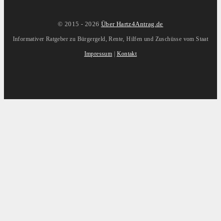
© 2015 -
2026
Über Hartz4Antrag.de
Informativer Ratgeber zu Bürgergeld, Rente, Hilfen und Zuschüsse vom Staat
Impressum
|
Kontakt