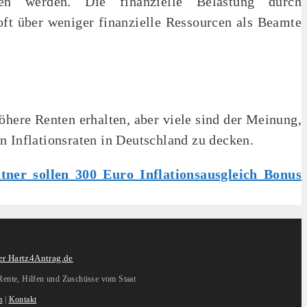
sen werden. Die finanzielle Belastung durch
oft über weniger finanzielle Ressourcen als Beamte
here Renten erhalten, aber viele sind der Meinung,
n Inflationsraten in Deutschland zu decken.
ner sollen 300 Euro Inflationsausgleich Bonus
r Hartz4Antrag.de
Rente, Hilfen und Zuschüsse vom Staat
m
|
Kontakt