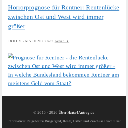
Horrorprognose für Rentner: Rentenlücke
zwischen Ost und West wird immer
größer
18.01.2026
15.10.2023
von
Kevin B.
© 2015 -
2026
Über Hartz4Antrag.de
Informativer Ratgeber zu Bürgergeld, Rente, Hilfen und Zuschüsse vom Staat