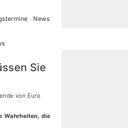
gstermine
News
ws
üssen Sie
 Wahrheiten, die