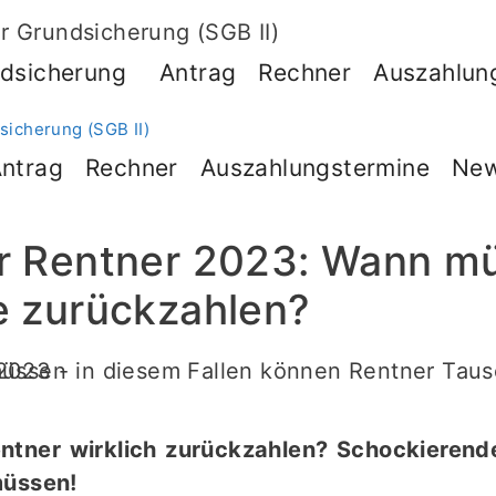
dsicherung
Antrag
Rechner
Auszahlun
ntrag
Rechner
Auszahlungstermine
Ne
ür Rentner 2023: Wann m
e zurückzahlen?
tner wirklich zurückzahlen? Schockierende
müssen!