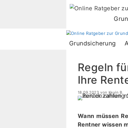
Zum
Inhalt
Grun
springen
Grundsicherung
A
Regeln f
Ihre Rent
18.09.2023
von
Kevin B.
Wann müssen Ren
Rentner wissen 