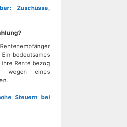
er: Zuschüsse,
ahlung?
n Rentenempfänger
. Ein bedeutsames
g ihre Rente bezog
e wegen eines
en.
hohe Steuern bei